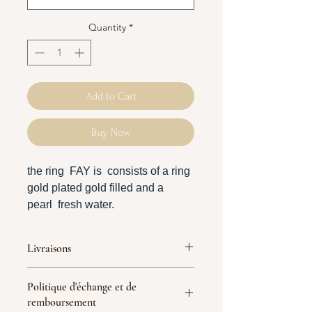
Quantity
*
Add to Cart
Buy Now
the ring FAY is consists of a ring
gold plated gold filled and a
pearl fresh water.
If you don't know your ring size:
Livraisons
https://www.alhenabijoux.com/po
st/comment-connaitre-votre-taille-
France :
Politique d'échange et de
de-doigt-pour-bien-choisir-vos-
Livraison Mondial Relay 5-7 jours
remboursement
ouvrés = 5 € (Offerte dès 70 € d'achat
bagues