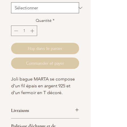
Quantité
*
Hop dans le panier
Commander et payer
Joli bague MARTA se compose
d’un fil épais en argent 925 et
d’un fermoir en T décoré.
* Taille de bague : 48 à 58 (bague
Livraisons
faite à la commande)
France :
Politique d'échange et de
Si vous ne connaissez pas votre