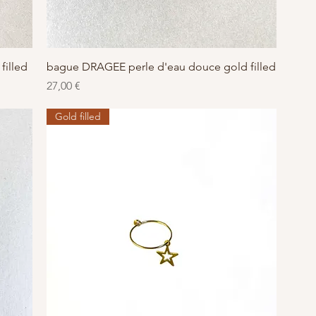
Aperçu rapide
filled
bague DRAGEE perle d'eau douce gold filled
Prix
27,00 €
Gold filled