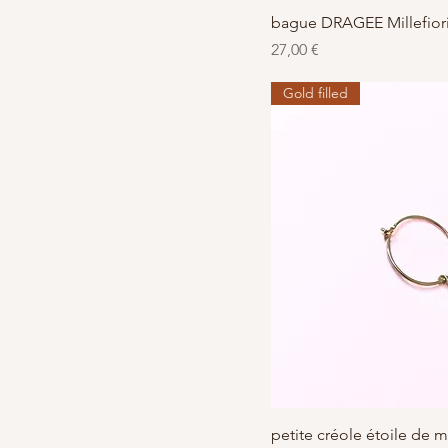
Aperçu r
bague DRAGEE Millefior
Prix
27,00 €
Gold filled
Aperçu r
petite créole étoile de m