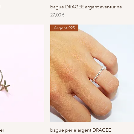
apide
Aperçu rapide
i
bague DRAGEE argent aventurine
Prix
27,00 €
Argent 925
apide
Aperçu rapide
er
bague perle argent DRAGEE