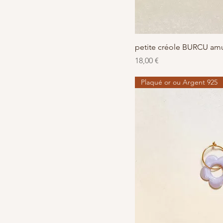
Aperçu r
petite créole BURCU amu
Prix
18,00 €
Plaqué or ou Argent 925