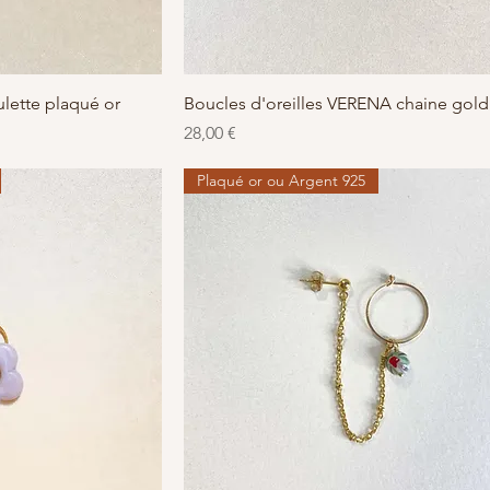
apide
Aperçu rapide
lette plaqué or
Boucles d'oreilles VERENA chaine gold 
Prix
28,00 €
Plaqué or ou Argent 925