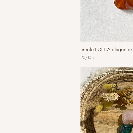
Aperçu r
créole LOLITA plaqué or
Prix
20,00 €