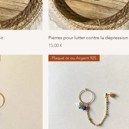
apide
Aperçu rapide
ir
Pierres pour lutter contre la dépression
Prix
15,00 €
Plaqué or ou Argent 925