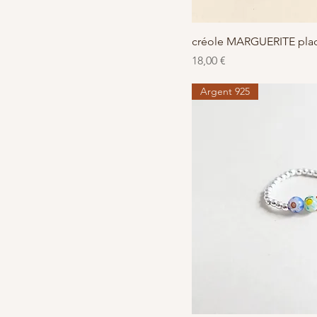
Aperçu r
créole MARGUERITE pla
Prix
18,00 €
Argent 925