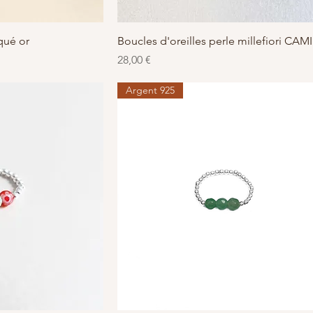
apide
Aperçu rapide
qué or
Boucles d'oreilles perle millefiori CAM
Prix
28,00 €
Argent 925