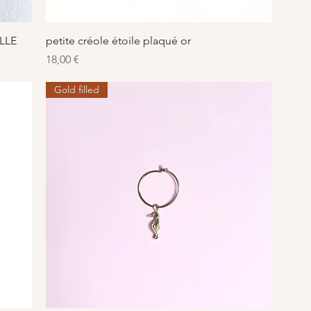
Aperçu rapide
ILLE
petite créole étoile plaqué or
Prix
18,00 €
Gold filled