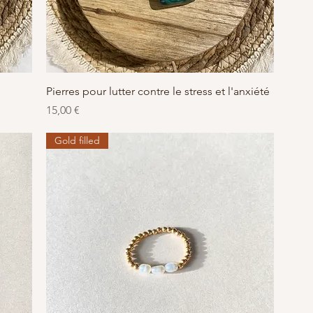
Aperçu rapide
Pierres pour lutter contre le stress et l'anxiété
Prix
15,00 €
Gold filled