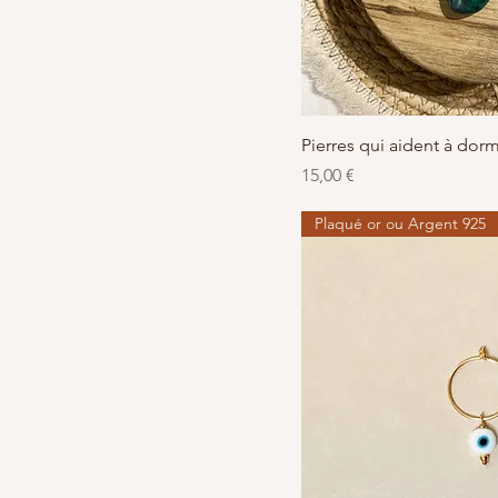
Aperçu r
Pierres qui aident à dorm
Prix
15,00 €
Plaqué or ou Argent 925