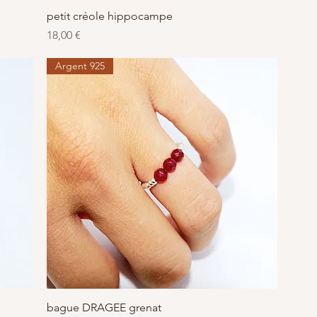
Aperçu rapide
petit créole hippocampe
Prix
18,00 €
Argent 925
Aperçu rapide
bague DRAGEE grenat