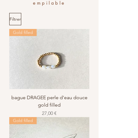
empilable
Filtrer
Gold filled
bague DRAGEE perle d'eau douce
gold filled
Prix
27,00 €
Gold filled