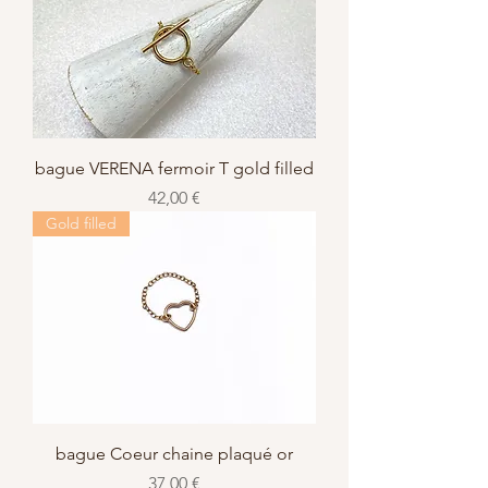
bague VERENA fermoir T gold filled
Prix
42,00 €
Gold filled
bague Coeur chaine plaqué or
Prix
37,00 €