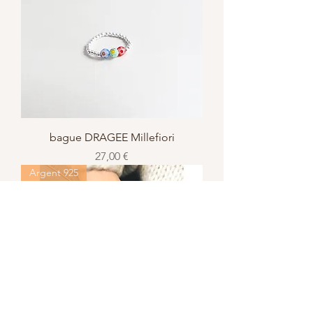
bague DRAGEE Millefiori
Prix
27,00 €
Argent 925