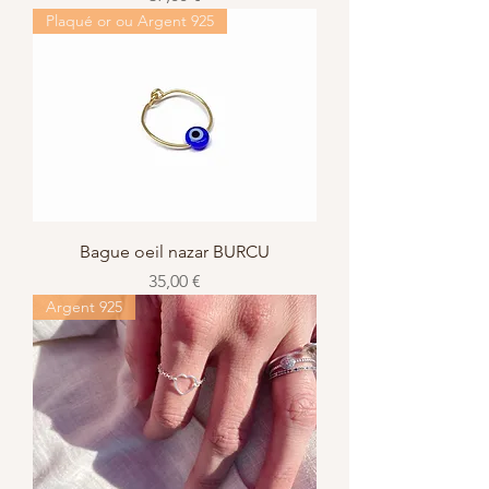
Plaqué or ou Argent 925
Bague oeil nazar BURCU
Prix
35,00 €
Argent 925