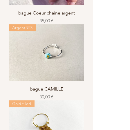
bague Coeur chaine argent
Prix
35,00 €
Argent 925
bague CAMILLE
Prix
30,00 €
Gold filled