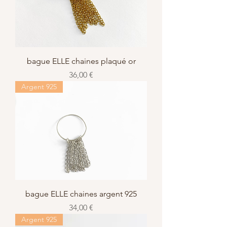
bague ELLE chaines plaqué or
Prix
36,00 €
Argent 925
bague ELLE chaines argent 925
Prix
34,00 €
Argent 925