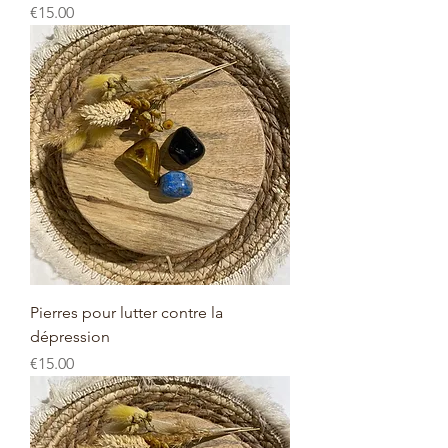
Price
€15.00
Pierres pour lutter contre la
dépression
Price
€15.00