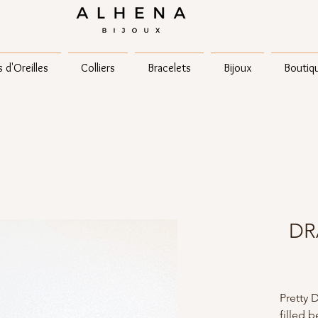
 d'Oreilles
Colliers
Bracelets
Bijoux
Boutiq
DRA
Pretty 
filled 