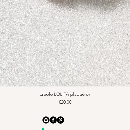
Quick View
créole LOLITA plaqué or
Price
€20.00