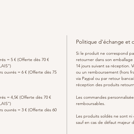
Politique d'échange et
Si le produit ne correspond p
rés = 5 € (Offerte dès 70 €
retourner dans son emballage d
LAIS")
14 jours suivant sa réception.
urs ouvrés = 6 € (Offerte dès 75
ou un remboursement (hors frai
via Paypal ou par retour bancair
réception des produits retour
rés = 4,5€ (Offerte dès 70 €
Les commandes personnalisées
LAIS")
remboursables.
urs ouvrés = 3 € (Offerte dès 60
Les produits soldés ne sont n
sauf en cas de défaut majeur d