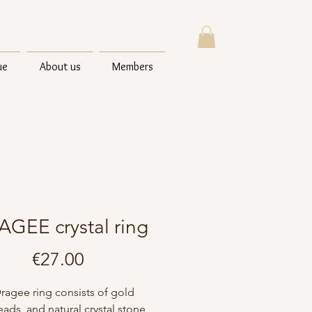
ue
About us
Members
GEE crystal ring
Price
€27.00
Dragee ring consists of gold
beads and natural crystal stone