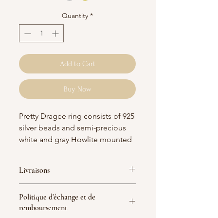
Quantity
*
Add to Cart
Buy Now
Pretty Dragee ring consists of 925
silver beads and semi-precious
white and gray Howlite mounted
on a very resistant elastic thread.
Available in gold plated (gold
Livraisons
filled).
France :
Politique d'échange et de
White and gray howlite is a
Livraison Mondial Relay 5-7 jours
remboursement
ouvrés = 5 € (Offerte dès 70 € d'achat
stabilizing stone and soothing. It