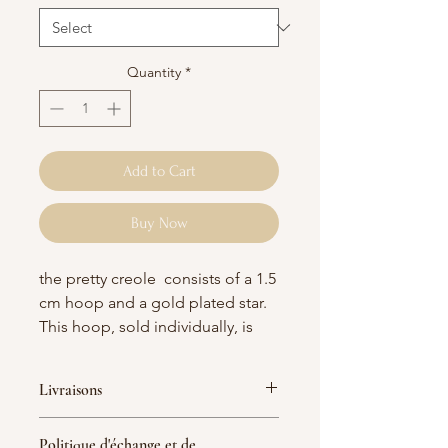
Quantity
*
Add to Cart
Buy Now
the pretty creole consists of a 1.5
cm hoop and a gold plated star.
This hoop, sold individually, is
gold plated.
Livraisons
Neatly packaged in a 100%
cotton Alhena pouch.
France :
Politique d'échange et de