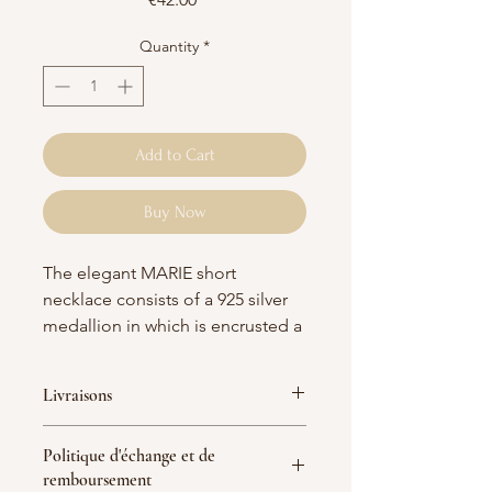
Quantity
*
Add to Cart
Buy Now
The elegant MARIE short
necklace consists of a 925 silver
medallion in which is encrusted a
semi-precious stone from the
Rainbow Moon.
Livraisons
Rainbow moon: stone that brings
France :
Politique d'échange et de
peace and harmony and
Livraison Mondial Relay 5-7 jours
remboursement
ouvrés = 5 € (Offerte dès 70 € d'achat
emotional balance.