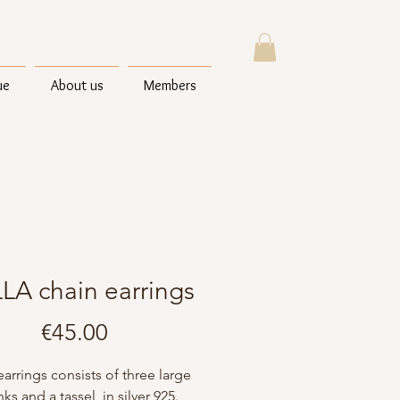
ue
About us
Members
LA chain earrings
Price
€45.00
arrings consists of three large
nks and a tassel in silver 925.