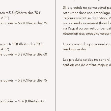
Si le produit ne correspond p
rés = 5 € (Offerte dès 70 €
retourner dans son emballage d
LAIS")
14 jours suivant sa réception.
urs ouvrés = 6 € (Offerte dès 75
ou un remboursement (hors frai
via Paypal ou par retour bancair
réception des produits retour
rés = 4,5€ (Offerte dès 70 €
Les commandes personnalisées
LAIS")
remboursables.
urs ouvrés = 3 € (Offerte dès 60
Les produits soldés ne sont n
sauf en cas de défaut majeur d
urs ouvrés = 6 € (Offerte dès 75
urs ouvrés = 10 € (Offerte dès