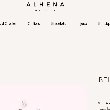
 d'Oreilles
Colliers
Bracelets
Bijoux
Boutiq
BEL
BELLA e
chain li