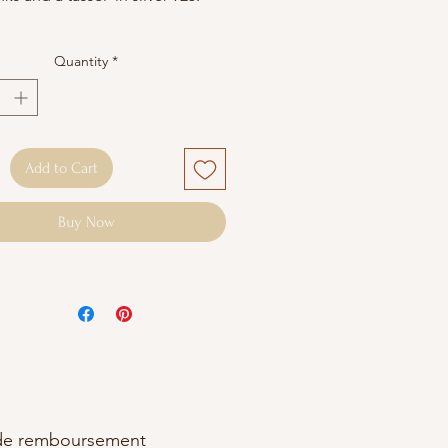
arrings are made of 925 silver.
Quantity
*
packaged in a 100% cotton
 pouch.
 maintenance: Avoid contact
Add to Cart
ter and perfume.
Buy Now
 de remboursement