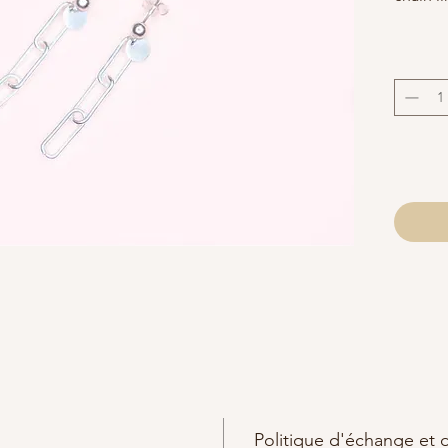
These e
Neatly 
Alhena
Jewelry
with wa
Politique d'échange et