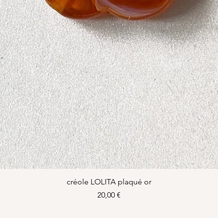
Aperçu rapide
créole LOLITA plaqué or
Prix
20,00 €