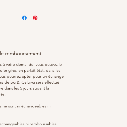
nce spirituelle.
te : pierre de transformation et
gement. Il vous aide à trouver
 de vos objectifs.
(garnet) : Représente la
té et ma vitalité. Amplifie
e vitale nécessaire à l’action, et
pe la créativité que vous
 de remboursement
en vous.
as à votre demande, vous pouvez le
'origine, en parfait état, dans les
usement emballé dans une
 Vous pourrez opter pour un échange
te 100% coton Alhena.
s de port). Celui-ci sera effectué
n des bijoux : Éviter les
e dans les 5 jours suivant la
s avec de l'eau et du parfum.
nés.
 ne sont ni échangeables ni
i échangeables ni remboursables