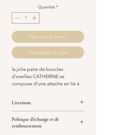
Quantité
*
Hop dans le panier
Commander et payer
la jolie paire de boucles
d'oreilles CATHERINE se
compose d'une attache en lié à
une chaine épis en gold
filled ornée d'une perle de
Livraisons
grenat.
France :
Politique d'échange et de
Grenat (garnet) : Représente la
Livraison Mondial Relay 5-7 jours
remboursement
ouvrés = 5 € (Offerte dès 70 € d'achat
créativité et ma vitalité. Amplifie
avec le code "MONDIALRELAIS")
l’énergie vitale nécessaire à