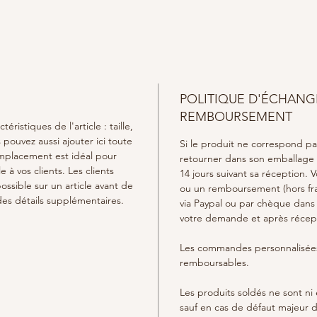
Entretie
contact
Veuille
unique 
totalem
POLITIQUE D'ÉCHANG
REMBOURSEMENT
ctéristiques de l'article : taille,
s pouvez aussi ajouter ici toute
Si le produit ne correspond p
mplacement est idéal pour
retourner dans son emballage d
e à vos clients. Les clients
14 jours suivant sa réception.
ossible sur un article avant de
ou un remboursement (hors frai
 des détails supplémentaires.
via Paypal ou par chèque dans l
votre demande et après récept
Les commandes personnalisées
remboursables.
Les produits soldés ne sont n
sauf en cas de défaut majeur d