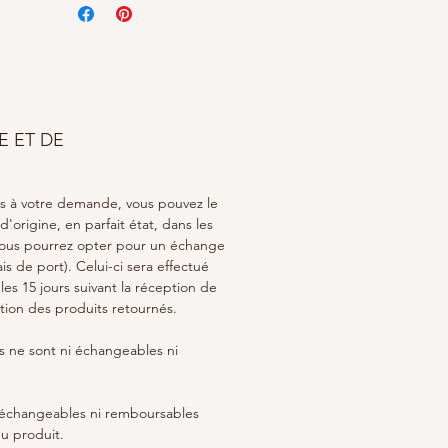
n des bijoux : Éviter les
s avec de l'eau et du parfum.
z noter que chaque bijou est
et susceptibles de ne pas être
ent identique aux photos.
E ET DE
as à votre demande, vous pouvez le
'origine, en parfait état, dans les
 Vous pourrez opter pour un échange
s de port). Celui-ci sera effectué
es 15 jours suivant la réception de
ion des produits retournés.
 ne sont ni échangeables ni
i échangeables ni remboursables
u produit.